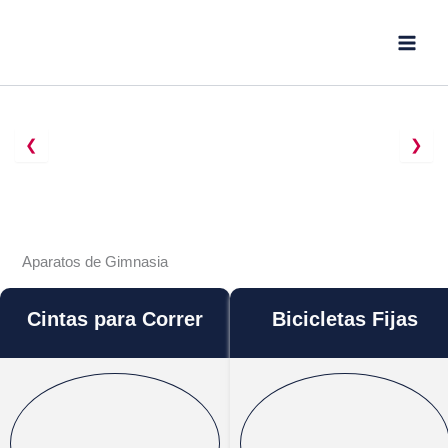
Ir
al
contenido
❮
❯
Aparatos de Gimnasia
Cintas para Correr
Bicicletas Fijas