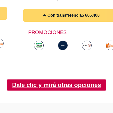
🔥 Con transferencia
$
666.400
PROMOCIONES
Dale clic y mirá otras opciones