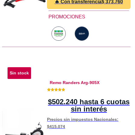
🔥 Con transferencia
$
373.760
PROMOCIONES
Sin stock
Remo Randers Arg-905X
5.00 de 5
$502.240 hasta 6 cuotas
sin interés
Precios sin impuestos Nacionales:
$415.074