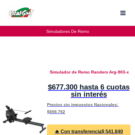
Ir
al
contenido
Simuladores De Remo
Simulador de Remo Randers Arg-903-x
$677.300 hasta 6 cuotas
sin interés
Precios sin impuestos Nacionales:
$559.752
🔥 Con transferencia
$
541.840