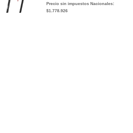
Precio sin impuestos Nacionales:
$1.778.926
Comprar en Tienda Galicia
Ver ficha del producto
Bicicleta Fija Randers ARG-456