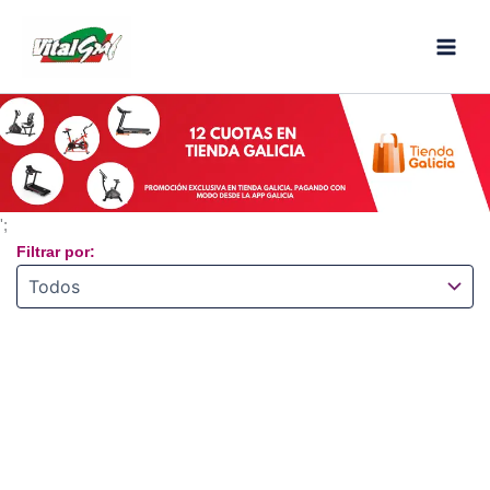
Ir
al
contenido
';
Filtrar por: