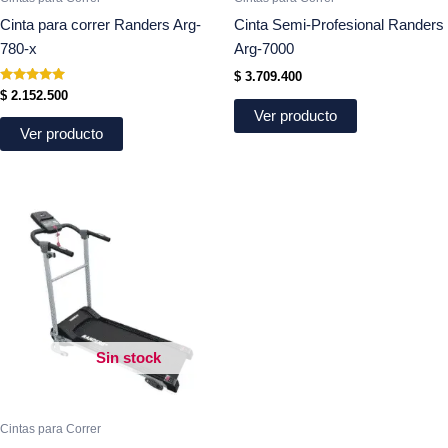
Cinta para correr Randers Arg-
Cinta Semi-Profesional Randers
780-x
Arg-7000
$
3.709.400
Valorado
$
2.152.500
en
Ver producto
5.00
de 5
Ver producto
Sin stock
Cintas para Correr