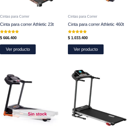
Cintas para Correr
Cintas para Correr
Cinta para correr Athletic 23t
Cinta para correr Athletic 460t
Valorado
Valorado
$
666.400
$
1.033.400
en
en
5.00
5.00
de 5
de 5
Ver producto
Ver producto
Sin stock