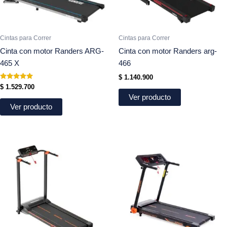
Cintas para Correr
Cintas para Correr
Cinta con motor Randers ARG-
Cinta con motor Randers arg-
465 X
466
$
1.140.900
Valorado
$
1.529.700
en
Ver producto
5.00
de 5
Ver producto