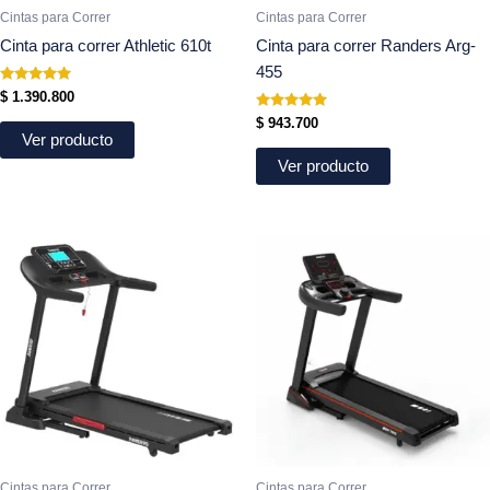
Cintas para Correr
Cintas para Correr
Cinta para correr Athletic 610t
Cinta para correr Randers Arg-
455
Valorado
$
1.390.800
en
5.00
Valorado
$
943.700
de 5
en
Ver producto
5.00
de 5
Ver producto
Cintas para Correr
Cintas para Correr