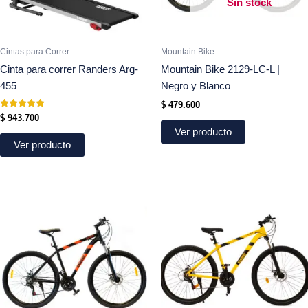
Sin stock
Cintas para Correr
Mountain Bike
Cinta para correr Randers Arg-
Mountain Bike 2129-LC-L |
455
Negro y Blanco
$
479.600
Valorado
$
943.700
en
Ver producto
5.00
de 5
Ver producto