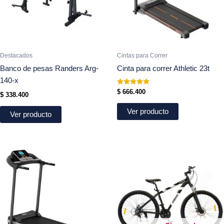
Destacados
Cintas para Correr
Banco de pesas Randers Arg-
Cinta para correr Athletic 23t
140-x
Valorado
$
666.400
$
338.400
en
5.00
de 5
Ver producto
Ver producto