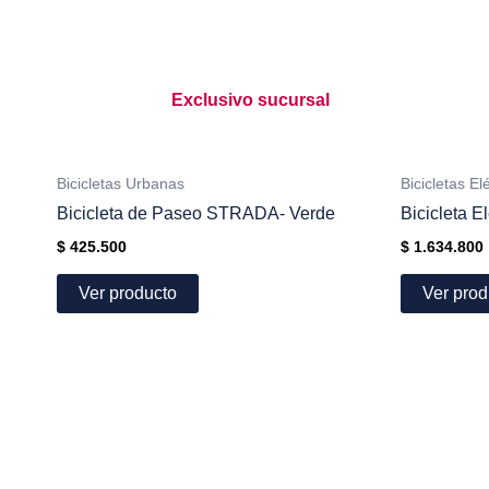
Exclusivo sucursal
Bicicletas Urbanas
Bicicletas El
Bicicleta de Paseo STRADA- Verde
Bicicleta E
$
425.500
$
1.634.800
Ver producto
Ver prod