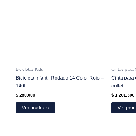
Bicicletas Kids
Cintas para 
Bicicleta Infantil Rodado 14 Color Rojo –
Cinta para
140F
outlet
$
280.000
$
1.201.300
Ver producto
Ver prod