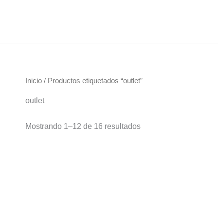
Ir
al
contenido
Inicio
/ Productos etiquetados “outlet”
outlet
Mostrando 1–12 de 16 resultados