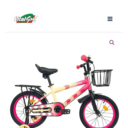
Ir
al
contenido