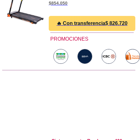
$854.050
🔥 Con transferencia
$
826.720
PROMOCIONES