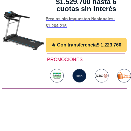
$1.529.700 hasta 6
cuotas sin interés
Precios sin impuestos Nacionales:
$1.264.215
🔥 Con transferencia
$
1.223.760
PROMOCIONES