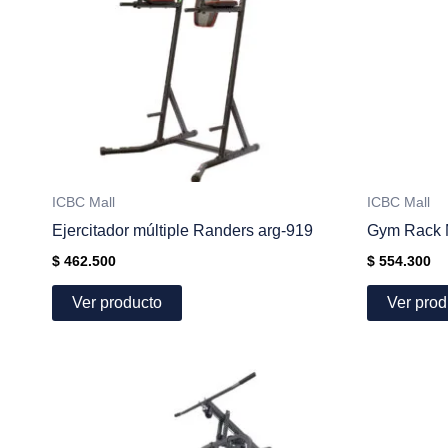
ICBC Mall
ICBC Mall
Ejercitador múltiple Randers arg-919
Gym Rack M
$
462.500
$
554.300
Ver producto
Ver prod