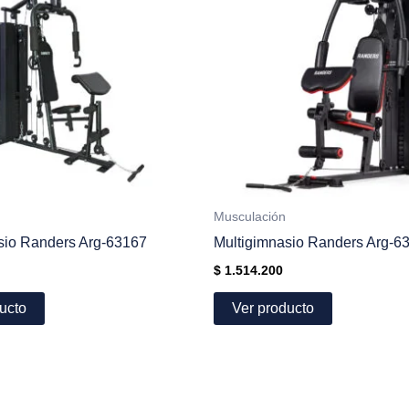
Musculación
sio Randers Arg-63167
Multigimnasio Randers Arg-6
$
1.514.200
ucto
Ver producto