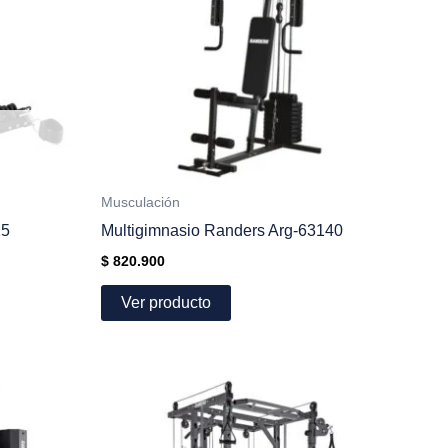
Musculación
25
Multigimnasio Randers Arg-63140
$
820.900
Ver producto