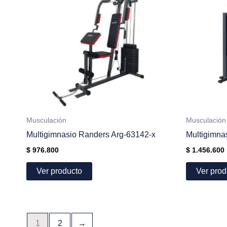
Musculación
Musculación
Multigimnasio Randers Arg-63142-x
Multigimna
$
976.800
$
1.456.600
Ver producto
Ver prod
1
2
→