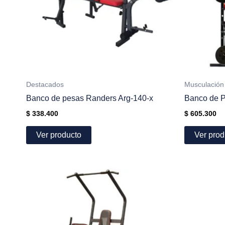
Destacados
Musculación
Banco de pesas Randers Arg-140-x
Banco de P
$
338.400
$
605.300
Ver producto
Ver prod