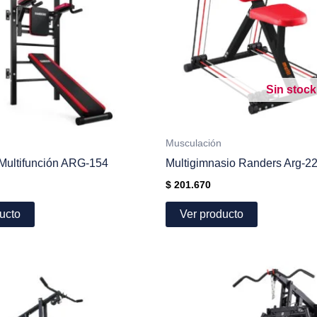
Sin stock
Musculación
ultifunción ARG-154
Multigimnasio Randers Arg-2
$
201.670
ucto
Ver producto