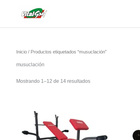
Ir
al
contenido
Inicio
/ Productos etiquetados “musuclación”
musuclación
Mostrando 1–12 de 14 resultados