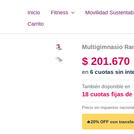
Inicio
Fitness
Movilidad Sustentab
Carrito
Multigimnasio Ra
$
201.670
en
6 cuotas sin int
También disponible en
18 cuotas fijas de
Precio sin impuestos naciona
🔥
20% OFF con transfe