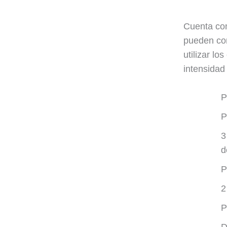
Cuenta con
pueden com
utilizar lo
intensidad 
P
P
3
d
P
2
P