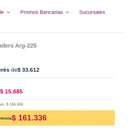
le
Promos Bancarias
Sucursales
nders Arg-225
erés
de
$
33.612
$
15.685
les:
$
166.669
$
161.336
rencia