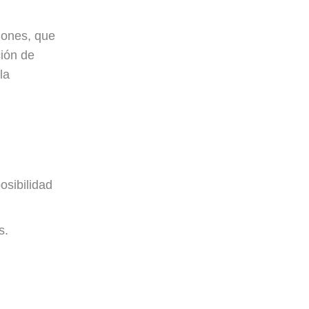
iones, que
ión de
la
osibilidad
s.