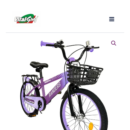
Ir
al
contenido